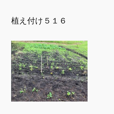
内
容
植え付け５１６
を
ス
キ
ッ
プ