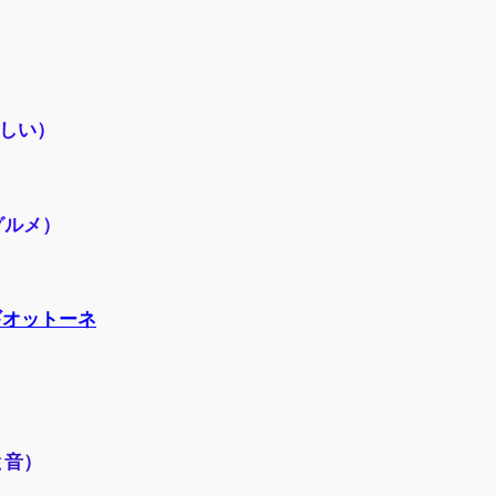
味しい）
グルメ）
ルギオットーネ
と音）