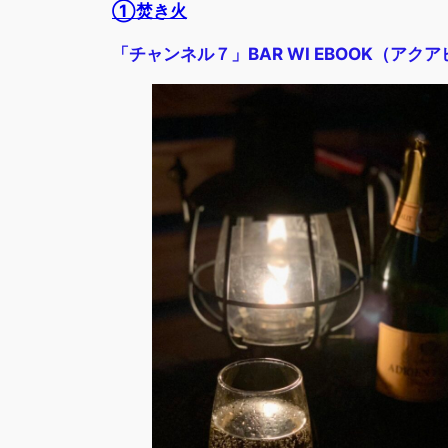
①焚き火
「チャンネル７」BAR WI EBOOK（アク