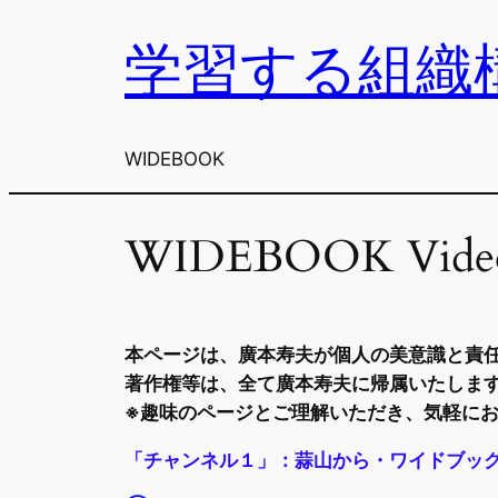
学習する組織
内
容
を
ス
WIDEBOOK
キ
ッ
プ
WIDEBOOK Vide
本ページは、廣本寿夫が個人の美意識と責
著作権等は、全て廣本寿夫に帰属いたしま
※趣味のページとご理解いただき、気軽に
「チャンネル１」：蒜山から・ワイドブッ