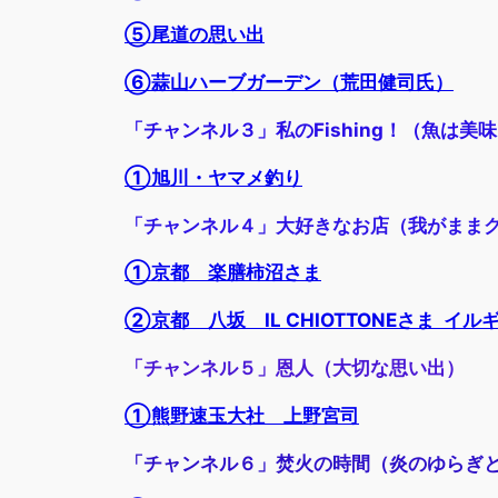
⑤尾道の思い出
⑥蒜山ハーブガーデン（荒田健司氏）
「チャンネル３」私のFishing！（魚は美
①旭川・ヤマメ釣り
「チャンネル４」大好きなお店（我がまま
①京都 楽膳柿沼さま
②京都 八坂 IL CHIOTTONEさま イ
「チャンネル５」恩人（大切な思い出）
①熊野速玉大社 上野宮司
「チャンネル６」焚火の時間（炎のゆらぎ