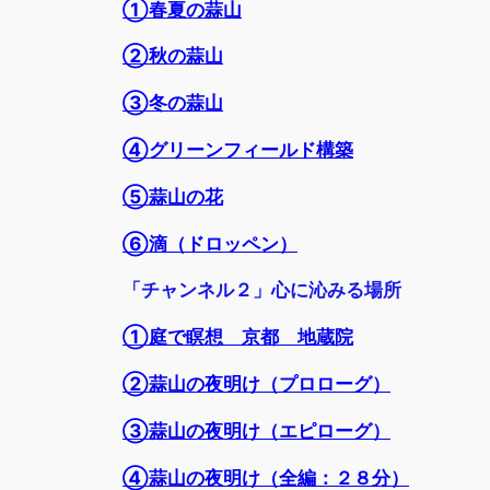
①春夏の蒜山
②秋の蒜山
③冬の蒜山
④グリーンフィールド構築
⑤蒜山の花
⑥滴（ドロッペン）
「チャンネル２」心に沁みる場所
①庭で瞑想 京都 地蔵院
②蒜山の夜明け（プロローグ）
③蒜山の夜明け（エピローグ）
④蒜山の夜明け（全編：２８分）