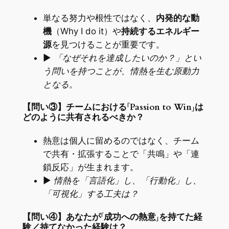
単なる努力や根性ではなく、
内発的な動
機
（Why I do it）や
持続するエネルギー
源
を見つけることが重要です。
▶
「なぜそれを達成したいのか？」とい
う問いを持つことが、情熱を生む原動力
となる。
【問い③】チームにおける「Passion to Win」は
どのように共有されるべきか？
熱意は個人に留めるのではなく、チーム
で共有・拡張することで「共鳴」や「連
鎖反応」が生まれます。
▶
情熱を「言語化」し、「行動化」し、
「可視化」する工夫は？
【問い④】あなたが「成功への熱意」を持てた経
験／持てなかった経験は？