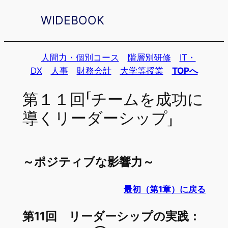
内
WIDEBOOK
容
を
ス
人間力・個別コース
階層別研修
IT・
キ
DX
人事
財務会計
大学等授業
TOPへ
ッ
第１１回「チームを成功に
プ
導くリーダーシップ」
～ポジティブな影響力～
最初（第1章）に戻る
第11回 リーダーシップの実践：