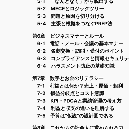
5-1 「なんとなく」から脱出する
5-2 MECEとロジックツリー
5-3 問題と原因を切り分ける
5-4 主張と根拠をつなぐPREP法
第6章 ビジネスマナーとルール
6-1 電話・メール・会議の基本マナー
6-2 名刺交換・訪問・受付のポイント
6-3 コンプライアンスと情報セキュリ
6-4 ハラスメント防止の基礎知識
第7章 数字とお金のリテラシー
7-1 利益とは何か？売上・原価・粗利
7-2 損益分岐点とコスト意識
7-3 KPI・PDCAと業績管理の考え方
7-4
利益と収支の違いを理解する
7-5 予算は“仮説”の設計図である
第8章 これからの社会人に求められる力