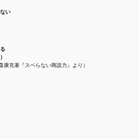
はない
まる
談）
森康充著『スベらない商談力』より）