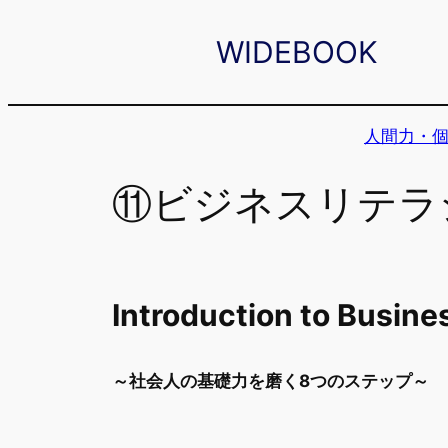
内
WIDEBOOK
容
を
ス
人間力・
キ
ッ
⑪ビジネスリテラ
プ
Introduction to Busine
～社会人の基礎力を磨く8つのステップ～