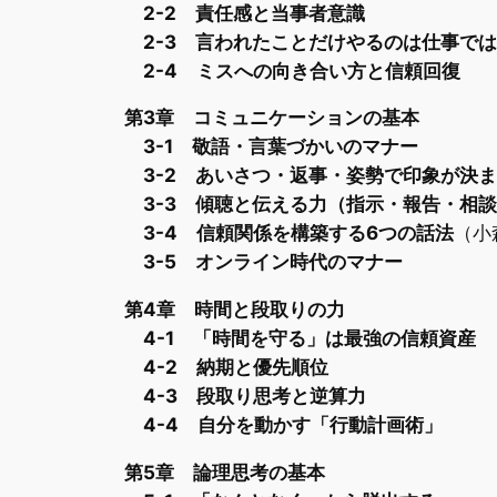
2-2 責任感と当事者意識
2-3 言われたことだけやるのは仕事で
2-4 ミスへの向き合い方と信頼回復
第3章 コミュニケーションの基本
3-1 敬語・言葉づかいのマナー
3-2 あいさつ・返事・姿勢で印象が決
3-3 傾聴と伝える力（指示・報告・相
3-4 信頼関係を構築する6つの話法
（小
3-5 オンライン時代のマナー
第4章 時間と段取りの力
4-1 「時間を守る」は最強の信頼資産
4-2 納期と優先順位
4-3 段取り思考と逆算力
4-4 自分を動かす「行動計画術」
第5章 論理思考の基本