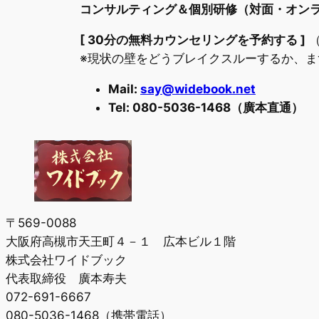
コンサルティング＆個別研修（対面・オンラ
[ 30分の無料カウンセリングを予約する ]
（
※現状の壁をどうブレイクスルーするか、
Mail:
say@widebook.net
Tel: 080-5036-1468（廣本直通）
〒569-0088
大阪府高槻市天王町４－１ 広本ビル１階
株式会社ワイドブック
代表取締役 廣本寿夫
072-691-6667
080-5036-1468（携帯電話）