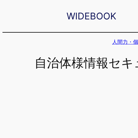
内
WIDEBOOK
容
を
ス
人間力・
キ
ッ
自治体様情報セキ
プ